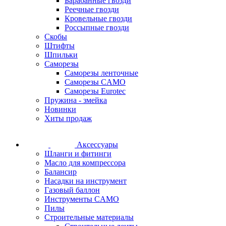
Барабанные гвозди
Реечные гвозди
Кровельные гвозди
Россыпные гвозди
Скобы
Штифты
Шпильки
Саморезы
Саморезы ленточные
Саморезы CAMO
Саморезы Eurotec
Пружина - змейка
Новинки
Хиты продаж
Аксессуары
Шланги и фитинги
Масло для компрессора
Балансир
Насадки на инструмент
Газовый баллон
Инструменты CAMO
Пилы
Строительные материалы