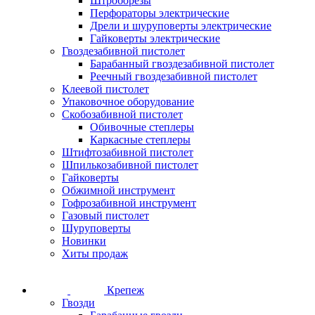
Штроборезы
Перфораторы электрические
Дрели и шуруповерты электрические
Гайковерты электрические
Гвоздезабивной пистолет
Барабанный гвоздезабивной пистолет
Реечный гвоздезабивной пистолет
Клеевой пистолет
Упаковочное оборудование
Скобозабивной пистолет
Обивочные степлеры
Каркасные степлеры
Штифтозабивной пистолет
Шпилькозабивной пистолет
Гайковерты
Обжимной инструмент
Гофрозабивной инструмент
Газовый пистолет
Шуруповерты
Новинки
Хиты продаж
Крепеж
Гвозди