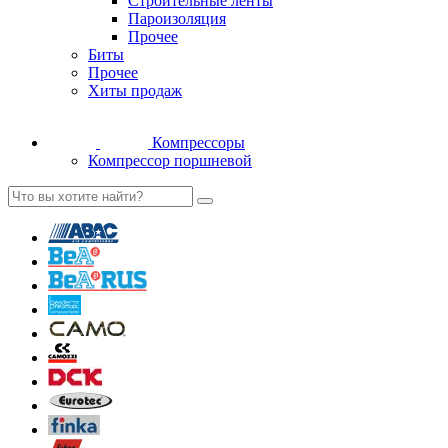
Строительные ленты
Пароизоляция
Прочее
Биты
Прочее
Хиты продаж
Компрессоры
Компрессор поршневой