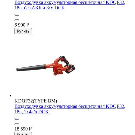
Воздуходувка аккумуляторная бесщеточная KDQF32,
18в. без АКБ и З/У
DCK
6 990
₽
Купить
KDQF32(TYPE BM)
Воздуходувка аккумуляторная бесщеточная KDQF32,
18в, 2х4а/ч
DCK
18 590
₽