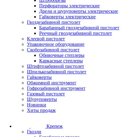
Штроборезы
Перфораторы электрические
Дрели и шуруповерты электрические
Гайковерты электрические
Гвоздезабивной пистолет
Барабанный гвоздезабивной пистолет
Реечный гвоздезабивной пистолет
Клеевой пистолет
Упаковочное оборудование
Скобозабивной пистолет
Обивочные степлеры
Каркасные степлеры
Штифтозабивной пистолет
Шпилькозабивной пистолет
Гайковерты
Обжимной инструмент
Гофрозабивной инструмент
Газовый пистолет
Шуруповерты
Новинки
Хиты продаж
Крепеж
Гвозди