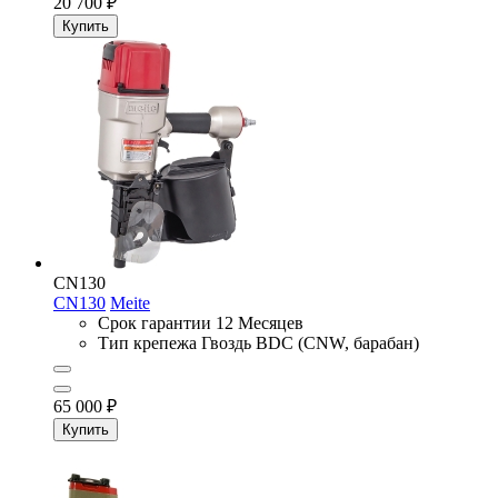
20 700
₽
Купить
CN130
CN130
Meite
Срок гарантии
12 Месяцев
Тип крепежа
Гвоздь BDC (CNW, барабан)
65 000
₽
Купить