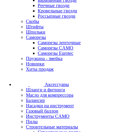
Барабанные гвозди
Реечные гвозди
Кровельные гвозди
Россыпные гвозди
Скобы
Штифты
Шпильки
Саморезы
Саморезы ленточные
Саморезы CAMO
Саморезы Eurotec
Пружина - змейка
Новинки
Хиты продаж
Аксессуары
Шланги и фитинги
Масло для компрессора
Балансир
Насадки на инструмент
Газовый баллон
Инструменты CAMO
Пилы
Строительные материалы