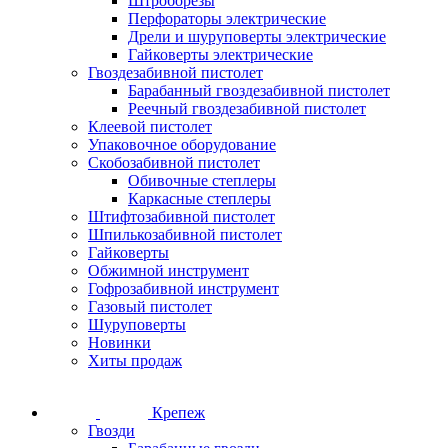
Штроборезы
Перфораторы электрические
Дрели и шуруповерты электрические
Гайковерты электрические
Гвоздезабивной пистолет
Барабанный гвоздезабивной пистолет
Реечный гвоздезабивной пистолет
Клеевой пистолет
Упаковочное оборудование
Скобозабивной пистолет
Обивочные степлеры
Каркасные степлеры
Штифтозабивной пистолет
Шпилькозабивной пистолет
Гайковерты
Обжимной инструмент
Гофрозабивной инструмент
Газовый пистолет
Шуруповерты
Новинки
Хиты продаж
Крепеж
Гвозди