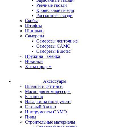
Барабанные гвозди
Реечные гвозди
Кровельные гвозди
Россыпные гвозди
Скобы
Штифты
Шпильки
Саморезы
Саморезы ленточные
Саморезы CAMO
Саморезы Eurotec
Пружина - змейка
Новинки
Хиты продаж
Аксессуары
Шланги и фитинги
Масло для компрессора
Балансир
Насадки на инструмент
Газовый баллон
Инструменты CAMO
Пилы
Строительные материалы