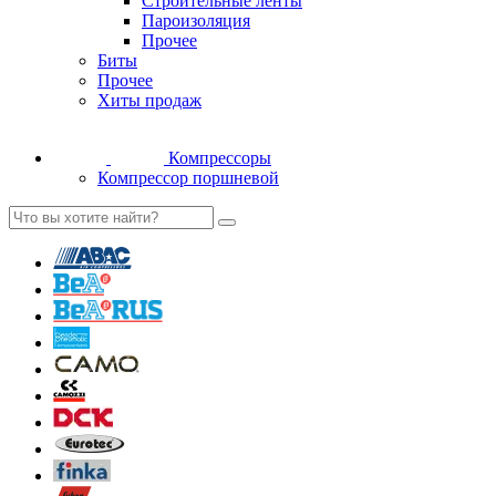
Строительные ленты
Пароизоляция
Прочее
Биты
Прочее
Хиты продаж
Компрессоры
Компрессор поршневой