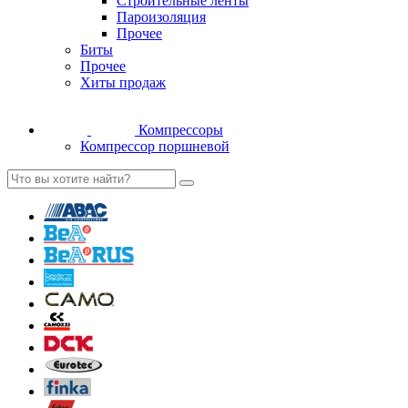
Строительные ленты
Пароизоляция
Прочее
Биты
Прочее
Хиты продаж
Компрессоры
Компрессор поршневой