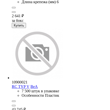
Длина крепежа (мм)
6
2 641
₽
за бокс
Купить
10900021
RC TYP V
BeA
7 500 штук в упаковке
Особенности
Пластик
43 745
₽