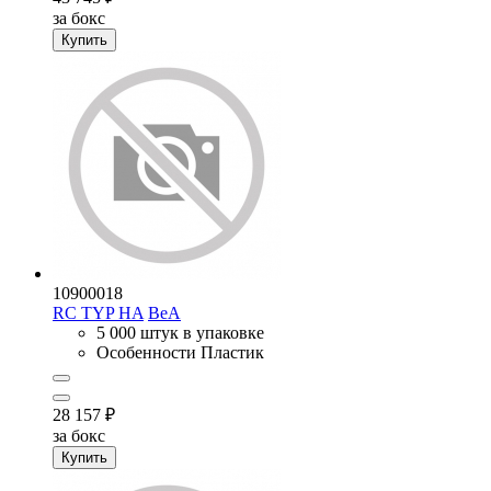
за бокс
Купить
10900018
RC TYP HA
BeA
5 000 штук в упаковке
Особенности
Пластик
28 157
₽
за бокс
Купить