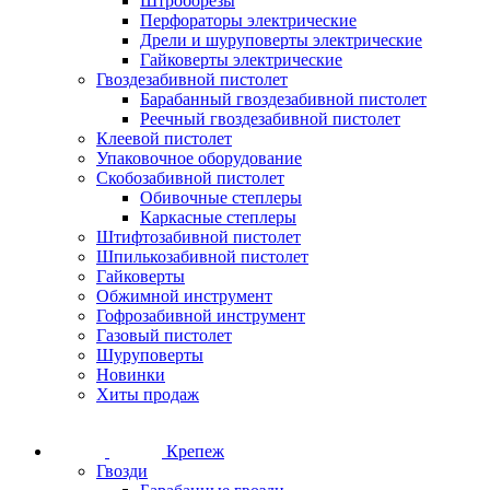
Штроборезы
Перфораторы электрические
Дрели и шуруповерты электрические
Гайковерты электрические
Гвоздезабивной пистолет
Барабанный гвоздезабивной пистолет
Реечный гвоздезабивной пистолет
Клеевой пистолет
Упаковочное оборудование
Скобозабивной пистолет
Обивочные степлеры
Каркасные степлеры
Штифтозабивной пистолет
Шпилькозабивной пистолет
Гайковерты
Обжимной инструмент
Гофрозабивной инструмент
Газовый пистолет
Шуруповерты
Новинки
Хиты продаж
Крепеж
Гвозди