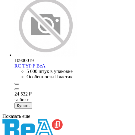
10900019
RC TYP F
BeA
5 000 штук в упаковке
Особенности
Пластик
24 532
₽
за бокс
Купить
Показать еще