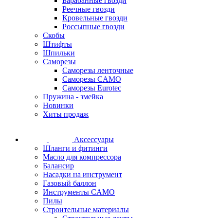
Барабанные гвозди
Реечные гвозди
Кровельные гвозди
Россыпные гвозди
Скобы
Штифты
Шпильки
Саморезы
Саморезы ленточные
Саморезы CAMO
Саморезы Eurotec
Пружина - змейка
Новинки
Хиты продаж
Аксессуары
Шланги и фитинги
Масло для компрессора
Балансир
Насадки на инструмент
Газовый баллон
Инструменты CAMO
Пилы
Строительные материалы