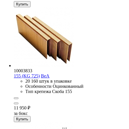
Купить
10003833
155 (KG 725)
BeA
20 160 штук в упаковке
Особенности
Оцинкованный
Тип крепежа
Скоба 155
11 950
₽
за бокс
Купить