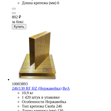
Длина крепежа (мм)
6
802
₽
за бокс
Купить
10003893
246/130 RF HZ (Нержавейка)
BeA
10,9 кг
1 420 штук в упаковке
Особенности
Нержавейка
Тип крепежа
Скоба 246
Длина крепежа (мм)
130