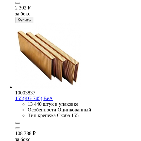
2 392
₽
за бокс
Купить
10003837
155(KG 745)
BeA
13 440 штук в упаковке
Особенности
Оцинкованный
Тип крепежа
Скоба 155
108 788
₽
за бокс