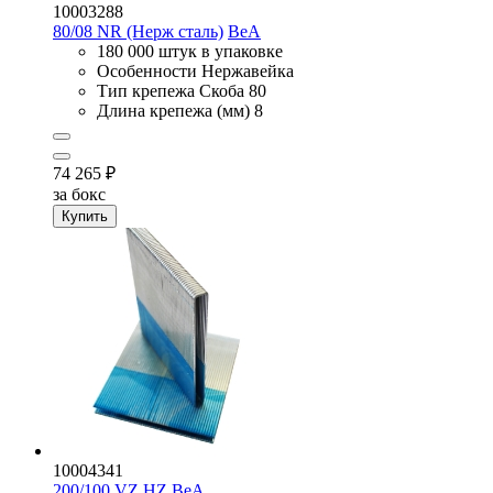
10003288
80/08 NR (Нерж сталь)
BeA
180 000 штук в упаковке
Особенности
Нержавейка
Тип крепежа
Скоба 80
Длина крепежа (мм)
8
74 265
₽
за бокс
Купить
10004341
200/100 VZ HZ
BeA