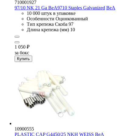
710001927
97/10 NK 21 Ga BeA9710 Staples Galvanized
BeA
10 000 штук в упаковке
Особенности
Оцинкованный
Тип крепежа
Скоба 97
Длина крепежа (мм)
10
1 050
₽
за бокс
Купить
10900555
PLASTIC CAP G4450/25 NKH WEISS
BeA