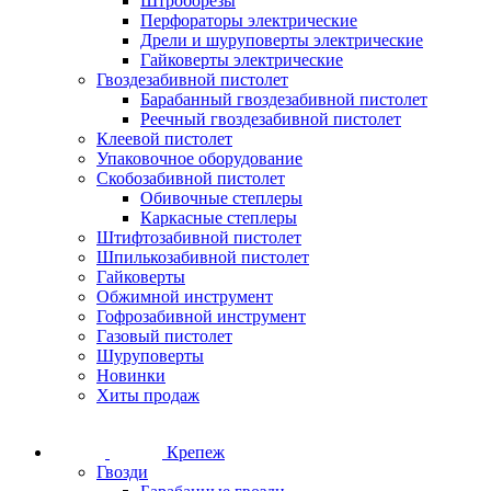
Штроборезы
Перфораторы электрические
Дрели и шуруповерты электрические
Гайковерты электрические
Гвоздезабивной пистолет
Барабанный гвоздезабивной пистолет
Реечный гвоздезабивной пистолет
Клеевой пистолет
Упаковочное оборудование
Скобозабивной пистолет
Обивочные степлеры
Каркасные степлеры
Штифтозабивной пистолет
Шпилькозабивной пистолет
Гайковерты
Обжимной инструмент
Гофрозабивной инструмент
Газовый пистолет
Шуруповерты
Новинки
Хиты продаж
Крепеж
Гвозди