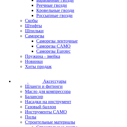
Барабанные гвозди
Реечные гвозди
Кровельные гвозди
Россыпные гвозди
Скобы
Штифты
Шпильки
Саморезы
Саморезы ленточные
Саморезы CAMO
Саморезы Eurotec
Пружина - змейка
Новинки
Хиты продаж
Аксессуары
Шланги и фитинги
Масло для компрессора
Балансир
Насадки на инструмент
Газовый баллон
Инструменты CAMO
Пилы
Строительные материалы