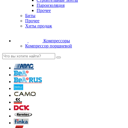
Строительные ленты
Пароизоляция
Прочее
Биты
Прочее
Хиты продаж
Компрессоры
Компрессор поршневой